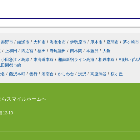
秦野市
/
綾瀬市
/
大和市
/
海老名市
/
伊勢原市
/
厚木市
/
座間市
/
茅ヶ崎市
原
/
上和田
/
四之宮
/
福田
/
寺尾釜田
/
南林間
/
本藤沢
/
大鋸
小田急江ノ島線
/
東海道本線
/
湘南新宿ライン高海
/
相鉄本線
/
相鉄いずみ
急田園都市線
老名
/
藤沢本町
/
善行
/
湘南台
/
かしわ台
/
渋沢
/
高座渋谷
/
桜ヶ丘
ならスマイルホームへ
12-10