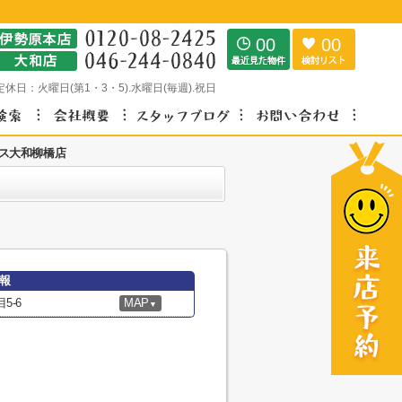
00
00
定休日：
火曜日(第1・3・5).水曜日(毎週).祝日
ス大和柳橋店
報
5-6
MAP
▼