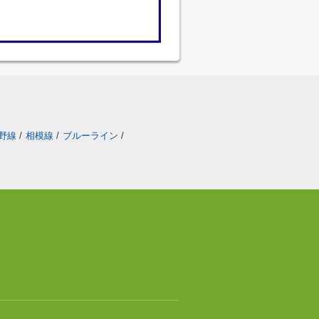
野線
/
相模線
/
ブルーライン
/