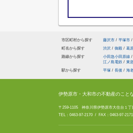
市区町村から探す
藤沢市
/
平塚市
/
町名から探す
渋沢
/
御殿
/
葛
路線から探す
小田急小田原線
/
江ノ島電鉄
/
東
駅から探す
平塚
/
長後
/
海
伊勢原市・大和市の不動産のこと
〒259-1105 神奈川県伊勢原市大住台１丁目
TEL：0463-97-2170 / FAX：0463-97-2171