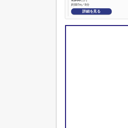
万円
約597m／8分
詳細を見る