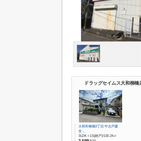
ドラッグセイムス大和柳橋
大和市柳橋3丁目 中古戸建
全…
3LDK＋1S(納戸)/100.24㎡
3,699