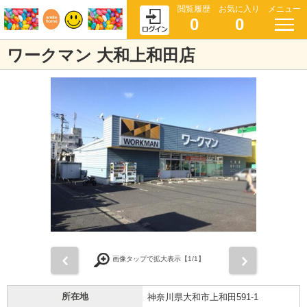
閲覧履歴
お気に入り
メニュー
0
0
ワークマン 大和上和田店
前
次
画像タップで拡大表示【
1
/1】
所在地
神奈川県大和市上和田591-1