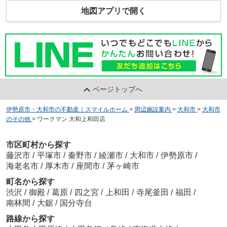
地図アプリで開く
ページトップへ
伊勢原市・大和市の不動産｜スマイルホーム
>
周辺施設案内
>
大和市
>
大和市
のその他
>
ワークマン 大和上和田店
市区町村から探す
藤沢市
/
平塚市
/
秦野市
/
綾瀬市
/
大和市
/
伊勢原市
/
海老名市
/
厚木市
/
座間市
/
茅ヶ崎市
町名から探す
渋沢
/
御殿
/
葛原
/
四之宮
/
上和田
/
寺尾釜田
/
福田
/
南林間
/
大鋸
/
国分寺台
路線から探す