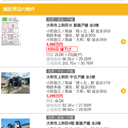
施設周辺の物件
売買｜新築一戸建
大和市上和田Ⅲ 新築戸建 全2棟
小田急江ノ島線「桜ヶ丘」駅 徒歩16分
相鉄本線「瀬谷」駅 徒歩30分
小田急江ノ島線「大和」駅 徒歩34分
4,480万円
4月6日 値下げ
間取:
2LDK＋2S(納戸)
建物面積:
96.56㎡ / 29.20坪
土地面積:
101.70㎡ / 30.76坪
売買｜中古一戸建
大和市上和田 中古戸建 全1棟
小田急江ノ島線「桜ヶ丘」駅 徒歩17分
相鉄本線「瀬谷」駅 徒歩29分
小田急江ノ島線「大和」駅 徒歩30分
3,299万円
間取:
4LDK
建物面積:
92.34㎡ / 27.93坪
土地面積:
98.60㎡ / 29.82坪
売買｜新築一戸建
大和市上和田4期 新築戸建 全2棟