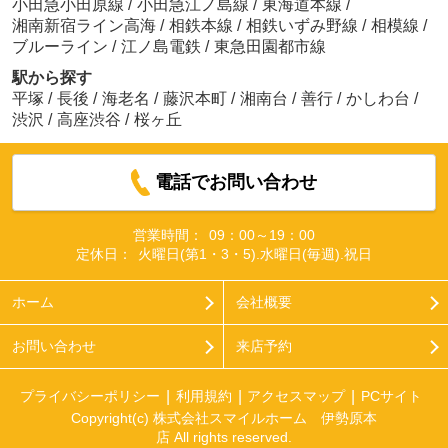
小田急小田原線
/
小田急江ノ島線
/
東海道本線
/
湘南新宿ライン高海
/
相鉄本線
/
相鉄いずみ野線
/
相模線
/
ブルーライン
/
江ノ島電鉄
/
東急田園都市線
駅から探す
平塚
/
長後
/
海老名
/
藤沢本町
/
湘南台
/
善行
/
かしわ台
/
渋沢
/
高座渋谷
/
桜ヶ丘
電話でお問い合わせ
営業時間：
09：00～19：00
定休日：
火曜日(第1・3・5).水曜日(毎週).祝日
ホーム
会社概要
お問い合わせ
来店予約
プライバシーポリシー
利用規約
アクセスマップ
PCサイト
Copyright(c) 株式会社スマイルホーム 伊勢原本
店 All rights reserved.