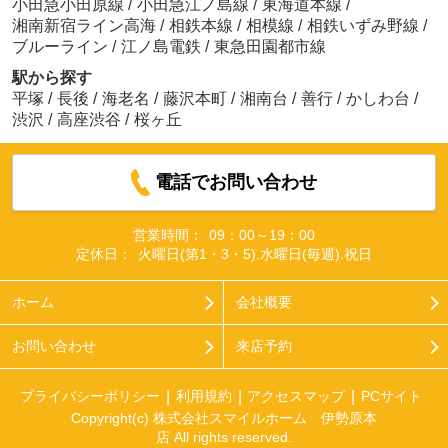
小田急小田原線
/
小田急江ノ島線
/
東海道本線
/
湘南新宿ライン高海
/
相鉄本線
/
相模線
/
相鉄いずみ野線
/
ブルーライン
/
江ノ島電鉄
/
東急田園都市線
駅から探す
平塚
/
長後
/
海老名
/
藤沢本町
/
湘南台
/
善行
/
かしわ台
/
渋沢
/
高座渋谷
/
桜ヶ丘
電話でお問い合わせ
営業時間：
09：00～19：00
定休日：
火曜日(第1・3・5).水曜日(毎週).祝日
ホーム
会社概要
お問い合わせ
来店予約
プライバシーポリシー
利用規約
アクセスマップ
PCサイト
Copyright(c) 株式会社スマイルホーム 伊勢原本
店 All rights reserved.