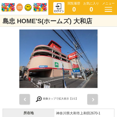
閲覧履歴
お気に入り
メニュー
0
0
島忠 HOME'S(ホームズ) 大和店
前
次
画像タップで拡大表示【
1
/1】
所在地
神奈川県大和市上和田2670-1