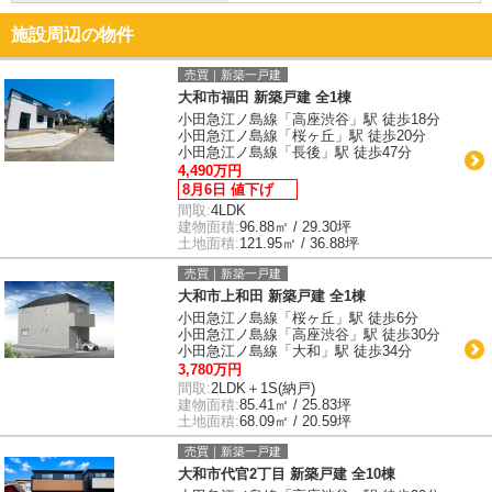
施設周辺の物件
売買｜新築一戸建
大和市福田 新築戸建 全1棟
小田急江ノ島線「高座渋谷」駅 徒歩18分
小田急江ノ島線「桜ヶ丘」駅 徒歩20分
小田急江ノ島線「長後」駅 徒歩47分
4,490万円
8月6日 値下げ
間取:
4LDK
建物面積:
96.88㎡ / 29.30坪
土地面積:
121.95㎡ / 36.88坪
売買｜新築一戸建
大和市上和田 新築戸建 全1棟
小田急江ノ島線「桜ヶ丘」駅 徒歩6分
小田急江ノ島線「高座渋谷」駅 徒歩30分
小田急江ノ島線「大和」駅 徒歩34分
3,780万円
間取:
2LDK＋1S(納戸)
建物面積:
85.41㎡ / 25.83坪
土地面積:
68.09㎡ / 20.59坪
売買｜新築一戸建
大和市代官2丁目 新築戸建 全10棟