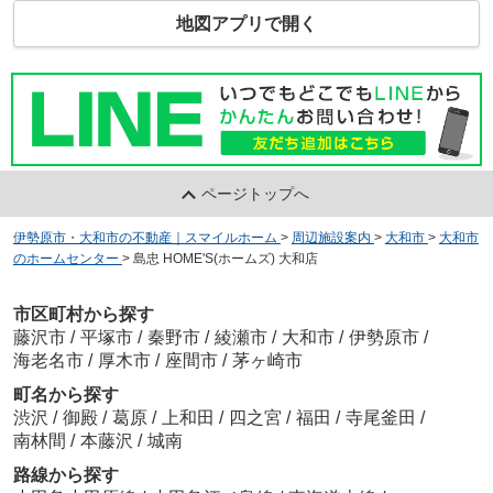
地図アプリで開く
ページトップへ
伊勢原市・大和市の不動産｜スマイルホーム
>
周辺施設案内
>
大和市
>
大和市
のホームセンター
>
島忠 HOME'S(ホームズ) 大和店
市区町村から探す
藤沢市
/
平塚市
/
秦野市
/
綾瀬市
/
大和市
/
伊勢原市
/
海老名市
/
厚木市
/
座間市
/
茅ヶ崎市
町名から探す
渋沢
/
御殿
/
葛原
/
上和田
/
四之宮
/
福田
/
寺尾釜田
/
南林間
/
本藤沢
/
城南
路線から探す