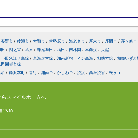
秦野市
/
綾瀬市
/
大和市
/
伊勢原市
/
海老名市
/
厚木市
/
座間市
/
茅ヶ崎市
和田
/
四之宮
/
葛原
/
寺尾釜田
/
福田
/
南林間
/
本藤沢
/
大鋸
小田急江ノ島線
/
東海道本線
/
湘南新宿ライン高海
/
相鉄本線
/
相鉄いずみ
急田園都市線
老名
/
藤沢本町
/
善行
/
湘南台
/
かしわ台
/
渋沢
/
高座渋谷
/
桜ヶ丘
ならスマイルホームへ
12-10