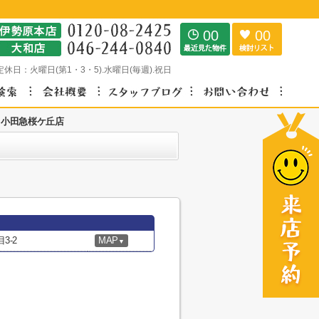
00
00
定休日：
火曜日(第1・3・5).水曜日(毎週).祝日
 小田急桜ケ丘店
3-2
MAP
▼