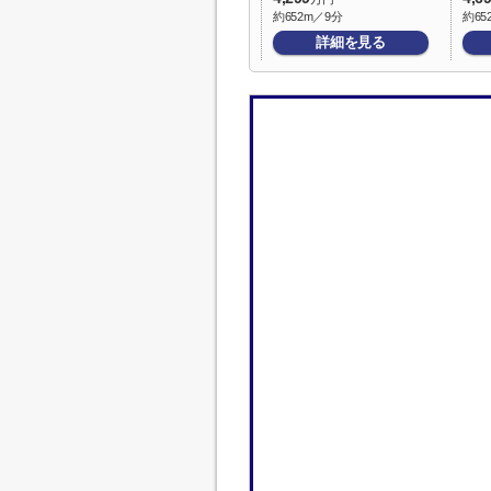
約652m／9分
約65
詳細を見る