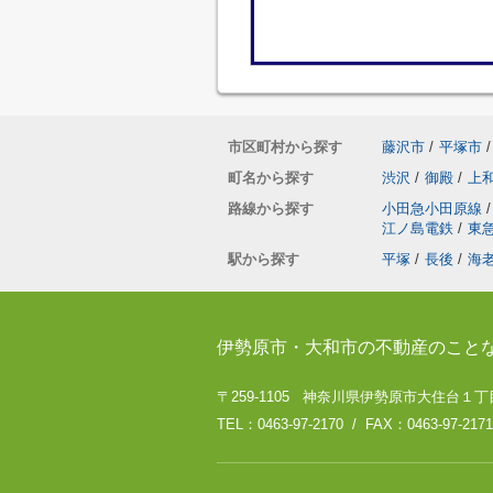
市区町村から探す
藤沢市
/
平塚市
/
町名から探す
渋沢
/
御殿
/
上
路線から探す
小田急小田原線
/
江ノ島電鉄
/
東
駅から探す
平塚
/
長後
/
海
伊勢原市・大和市の不動産のこと
〒259-1105 神奈川県伊勢原市大住台１丁目
TEL：0463-97-2170 / FAX：0463-97-2171