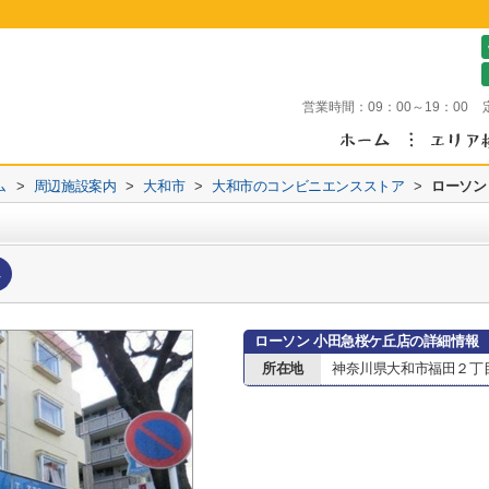
営業時間：
09：00～19：00
ム
>
周辺施設案内
>
大和市
>
大和市のコンビニエンスストア
>
ローソン
へ
ローソン 小田急桜ケ丘店の詳細情報
所在地
神奈川県大和市福田２丁目