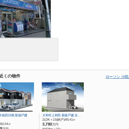
の近くの物件
ローソン 小
市福田15期 新築戸建
大和市上和田 新築戸建 全…
2LDK＋1S(納戸)/85.41㎡
/92.04㎡
3,780
万円
99
万円