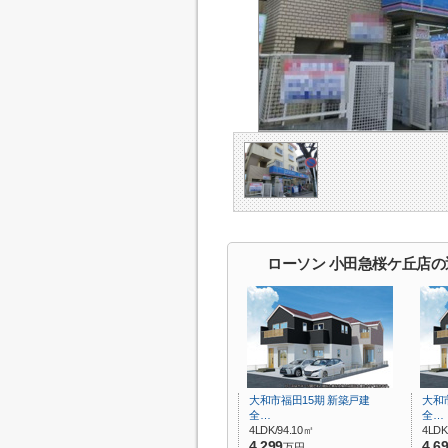
ローソン 小田急桜ケ丘店
大和市福田15期 新築戸建
大和
全…
全…
4LDK/94.10㎡
4LDK
4,299
4,6
万円