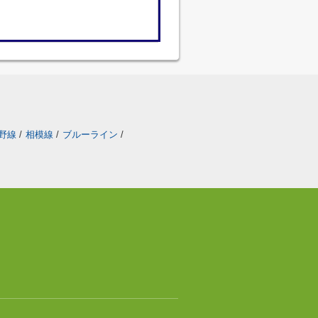
野線
/
相模線
/
ブルーライン
/