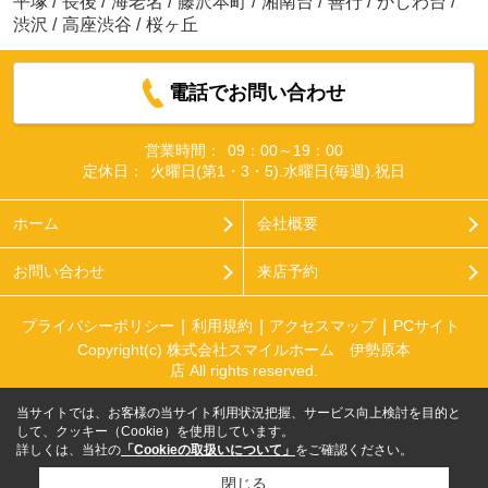
平塚
/
長後
/
海老名
/
藤沢本町
/
湘南台
/
善行
/
かしわ台
/
渋沢
/
高座渋谷
/
桜ヶ丘
電話でお問い合わせ
営業時間：
09：00～19：00
定休日：
火曜日(第1・3・5).水曜日(毎週).祝日
ホーム
会社概要
お問い合わせ
来店予約
プライバシーポリシー
利用規約
アクセスマップ
PCサイト
Copyright(c) 株式会社スマイルホーム 伊勢原本
店 All rights reserved.
当サイトでは、お客様の当サイト利用状況把握、サービス向上検討を目的と
して、クッキー（Cookie）を使用しています。
詳しくは、当社の
「Cookieの取扱いについて」
をご確認ください。
閉じる