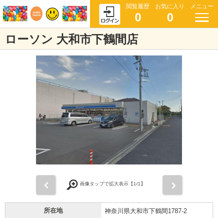
閲覧履歴
お気に入り
メニュー
0
0
ローソン 大和市下鶴間店
前
次
画像タップで拡大表示【
1
/1】
所在地
神奈川県大和市下鶴間1787-2