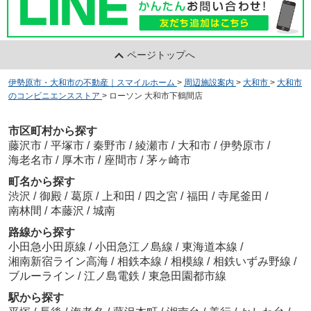
ページトップへ
伊勢原市・大和市の不動産｜スマイルホーム
>
周辺施設案内
>
大和市
>
大和市
のコンビニエンスストア
>
ローソン 大和市下鶴間店
市区町村から探す
藤沢市
/
平塚市
/
秦野市
/
綾瀬市
/
大和市
/
伊勢原市
/
海老名市
/
厚木市
/
座間市
/
茅ヶ崎市
町名から探す
渋沢
/
御殿
/
葛原
/
上和田
/
四之宮
/
福田
/
寺尾釜田
/
南林間
/
本藤沢
/
城南
路線から探す
小田急小田原線
/
小田急江ノ島線
/
東海道本線
/
湘南新宿ライン高海
/
相鉄本線
/
相模線
/
相鉄いずみ野線
/
ブルーライン
/
江ノ島電鉄
/
東急田園都市線
駅から探す