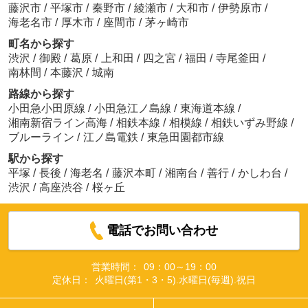
藤沢市
/
平塚市
/
秦野市
/
綾瀬市
/
大和市
/
伊勢原市
/
海老名市
/
厚木市
/
座間市
/
茅ヶ崎市
町名から探す
渋沢
/
御殿
/
葛原
/
上和田
/
四之宮
/
福田
/
寺尾釜田
/
南林間
/
本藤沢
/
城南
路線から探す
小田急小田原線
/
小田急江ノ島線
/
東海道本線
/
湘南新宿ライン高海
/
相鉄本線
/
相模線
/
相鉄いずみ野線
/
ブルーライン
/
江ノ島電鉄
/
東急田園都市線
駅から探す
平塚
/
長後
/
海老名
/
藤沢本町
/
湘南台
/
善行
/
かしわ台
/
渋沢
/
高座渋谷
/
桜ヶ丘
電話でお問い合わせ
営業時間：
09：00～19：00
定休日：
火曜日(第1・3・5).水曜日(毎週).祝日