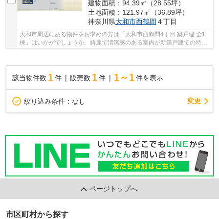
建物面積：94.39㎡（28.55坪）
土地面積：121.97㎡（36.89坪）
神奈川県
大和市
西鶴間
４丁目
大和市周辺にある物件をお求めの方は「大和市西鶴間4丁目 築戸建 全1
棟」はいかがでしょうか。綺麗で清潔感のある室内が新築戸建ての特徴
です。前面道路6m以上は確保しているので車の...
1
1
1～1
該当物件数
件
販売数
件
件を表示
変更
絞り込み条件：
なし
ページトップへ
市区町村から探す