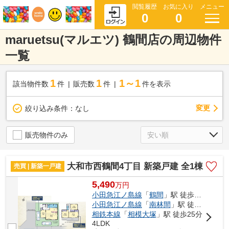
閲覧履歴
お気に入り
メニュー
0
0
maruetsu(マルエツ) 鶴間店の周辺物件
一覧
1
1
1～1
該当物件数
件
販売数
件
件を表示
変更
絞り込み条件：
なし
販売物件のみ
大和市西鶴間4丁目 新築戸建 全1棟
売買 | 新築一戸建
5,490
万
円
小田急江ノ島線
「
鶴間
」駅 徒歩12分
小田急江ノ島線
「
南林間
」駅 徒歩21分
相鉄本線
「
相模大塚
」駅 徒歩25分
4LDK