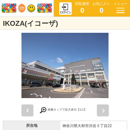
閲覧履歴
お気に入り
メニュー
0
0
IKOZA(イコーザ)
前
次
画像タップで拡大表示【
1
/1】
所在地
神奈川県大和市渋谷５丁目22