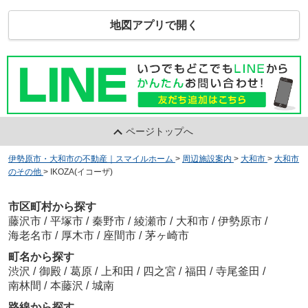
地図アプリで開く
ページトップへ
伊勢原市・大和市の不動産｜スマイルホーム
>
周辺施設案内
>
大和市
>
大和市
のその他
>
IKOZA(イコーザ)
市区町村から探す
藤沢市
/
平塚市
/
秦野市
/
綾瀬市
/
大和市
/
伊勢原市
/
海老名市
/
厚木市
/
座間市
/
茅ヶ崎市
町名から探す
渋沢
/
御殿
/
葛原
/
上和田
/
四之宮
/
福田
/
寺尾釜田
/
南林間
/
本藤沢
/
城南
路線から探す