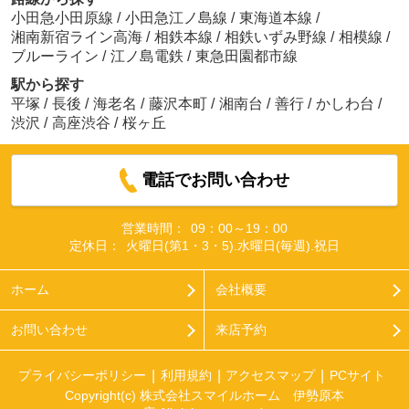
小田急小田原線
/
小田急江ノ島線
/
東海道本線
/
湘南新宿ライン高海
/
相鉄本線
/
相鉄いずみ野線
/
相模線
/
ブルーライン
/
江ノ島電鉄
/
東急田園都市線
駅から探す
平塚
/
長後
/
海老名
/
藤沢本町
/
湘南台
/
善行
/
かしわ台
/
渋沢
/
高座渋谷
/
桜ヶ丘
電話でお問い合わせ
営業時間：
09：00～19：00
定休日：
火曜日(第1・3・5).水曜日(毎週).祝日
ホーム
会社概要
お問い合わせ
来店予約
プライバシーポリシー
利用規約
アクセスマップ
PCサイト
Copyright(c) 株式会社スマイルホーム 伊勢原本