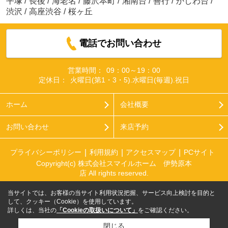
平塚
/
長後
/
海老名
/
藤沢本町
/
湘南台
/
善行
/
かしわ台
/
渋沢
/
高座渋谷
/
桜ヶ丘
電話でお問い合わせ
営業時間：
09：00～19：00
定休日：
火曜日(第1・3・5).水曜日(毎週).祝日
ホーム
会社概要
お問い合わせ
来店予約
プライバシーポリシー
利用規約
アクセスマップ
PCサイト
Copyright(c) 株式会社スマイルホーム 伊勢原本
店 All rights reserved.
当サイトでは、お客様の当サイト利用状況把握、サービス向上検討を目的と
して、クッキー（Cookie）を使用しています。
詳しくは、当社の
「Cookieの取扱いについて」
をご確認ください。
閉じる