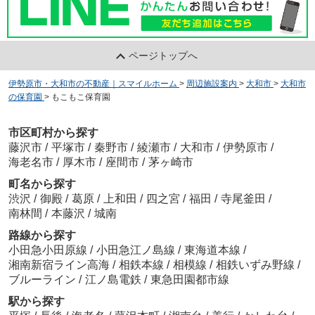
ページトップへ
伊勢原市・大和市の不動産｜スマイルホーム
>
周辺施設案内
>
大和市
>
大和市
の保育園
>
もこもこ保育園
市区町村から探す
藤沢市
/
平塚市
/
秦野市
/
綾瀬市
/
大和市
/
伊勢原市
/
海老名市
/
厚木市
/
座間市
/
茅ヶ崎市
町名から探す
渋沢
/
御殿
/
葛原
/
上和田
/
四之宮
/
福田
/
寺尾釜田
/
南林間
/
本藤沢
/
城南
路線から探す
小田急小田原線
/
小田急江ノ島線
/
東海道本線
/
湘南新宿ライン高海
/
相鉄本線
/
相模線
/
相鉄いずみ野線
/
ブルーライン
/
江ノ島電鉄
/
東急田園都市線
駅から探す