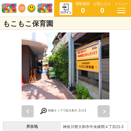
閲覧履歴
お気に入り
メニュー
0
0
もこもこ保育園
前
次
画像タップで拡大表示【
1
/1】
所在地
神奈川県大和市中央林間４丁目21-3