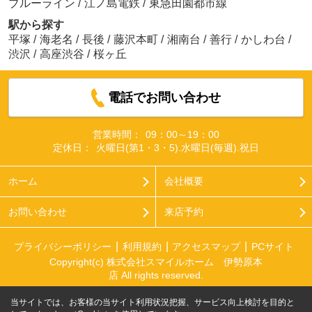
ブルーライン
/
江ノ島電鉄
/
東急田園都市線
駅から探す
平塚
/
海老名
/
長後
/
藤沢本町
/
湘南台
/
善行
/
かしわ台
/
渋沢
/
高座渋谷
/
桜ヶ丘
電話でお問い合わせ
営業時間：
09：00～19：00
定休日：
火曜日(第1・3・5).水曜日(毎週).祝日
ホーム
会社概要
お問い合わせ
来店予約
プライバシーポリシー
利用規約
アクセスマップ
PCサイト
Copyright(c) 株式会社スマイルホーム 伊勢原本
店 All rights reserved.
当サイトでは、お客様の当サイト利用状況把握、サービス向上検討を目的と