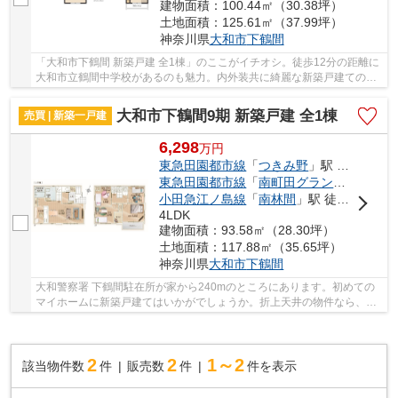
建物面積：100.44㎡（30.38坪）
土地面積：125.61㎡（37.99坪）
神奈川県
大和市
下鶴間
「大和市下鶴間 新築戸建 全1棟」のここがイチオシ。徒歩12分の距離に
大和市立鶴間中学校があるのも魅力。内外装共に綺麗な新築戸建ての物
件はいかがでしょうか。前面道路6m以上の物...
大和市下鶴間9期 新築戸建 全1棟
売買 | 新築一戸建
6,298
万
円
東急田園都市線
「
つきみ野
」駅 徒歩20分
東急田園都市線
「
南町田グランベリーＰ
」
小田急江ノ島線
「
南林間
」駅 徒歩26分
4LDK
建物面積：93.58㎡（28.30坪）
土地面積：117.88㎡（35.65坪）
神奈川県
大和市
下鶴間
大和警察署 下鶴間駐在所が家から240mのところにあります。初めての
マイホームに新築戸建てはいかがでしょうか。折上天井の物件なら、後
から色々とインテリアが堪能できます。日当たり...
2
2
1～2
該当物件数
件
販売数
件
件を表示