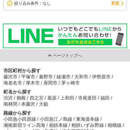
変更
絞り込み条件：
なし
ページトップへ
市区町村から探す
藤沢市
/
平塚市
/
秦野市
/
綾瀬市
/
大和市
/
伊勢原市
/
海老名市
/
厚木市
/
座間市
/
茅ヶ崎市
町名から探す
渋沢
/
御殿
/
四之宮
/
葛原
/
上和田
/
寺尾釜田
/
福田
/
南林間
/
本藤沢
/
大鋸
路線から探す
小田急小田原線
/
小田急江ノ島線
/
東海道本線
/
湘南新宿ライン高海
/
相鉄本線
/
相鉄いずみ野線
/
相模線
/