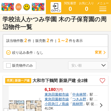
閲覧履歴
お気に入り
メニュー
0
0
学校法人かつみ学園 木の子保育園の周
辺物件一覧
2
2
1～2
該当物件数
件
販売数
件
件を表示
変更
絞り込み条件：
なし
販売物件のみ
大和市下鶴間 新築戸建 全2棟
売買 | 新築一戸建
6,180
万
円
東急田園都市線
「
中央林間
」駅 バス10分 「山王原」 停歩2分
東急田園都市線
「
つきみ野
」駅 徒歩19分
小田急江ノ島線
「
南林間
」駅 徒歩18分
4LDK