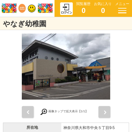
閲覧履歴
お気に入り
メニュー
0
0
やなぎ幼稚園
前
次
画像タップで拡大表示【
1
/1】
所在地
神奈川県大和市中央５丁目9-5