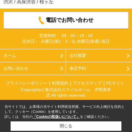
渋沢
/
高座渋谷
/
桜ヶ丘
電話でお問い合わせ
営業時間：
09：00～19：00
定休日：
火曜日(第1・3・5).水曜日(毎週).祝日
ホーム
会社概要
お問い合わせ
来店予約
プライバシーポリシー
利用規約
アクセスマップ
PCサイト
Copyright(c) 株式会社スマイルホーム 伊勢原本
店 All rights reserved.
当サイトでは、お客様の当サイト利用状況把握、サービス向上検討を目的と
して、クッキー（Cookie）を使用しています。
詳しくは、当社の
「Cookieの取扱いについて」
をご確認ください。
閉じる