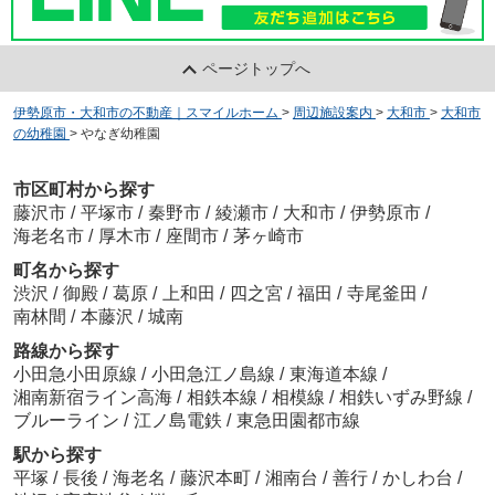
ページトップへ
伊勢原市・大和市の不動産｜スマイルホーム
>
周辺施設案内
>
大和市
>
大和市
の幼稚園
>
やなぎ幼稚園
市区町村から探す
藤沢市
/
平塚市
/
秦野市
/
綾瀬市
/
大和市
/
伊勢原市
/
海老名市
/
厚木市
/
座間市
/
茅ヶ崎市
町名から探す
渋沢
/
御殿
/
葛原
/
上和田
/
四之宮
/
福田
/
寺尾釜田
/
南林間
/
本藤沢
/
城南
路線から探す
小田急小田原線
/
小田急江ノ島線
/
東海道本線
/
湘南新宿ライン高海
/
相鉄本線
/
相模線
/
相鉄いずみ野線
/
ブルーライン
/
江ノ島電鉄
/
東急田園都市線
駅から探す
平塚
/
長後
/
海老名
/
藤沢本町
/
湘南台
/
善行
/
かしわ台
/