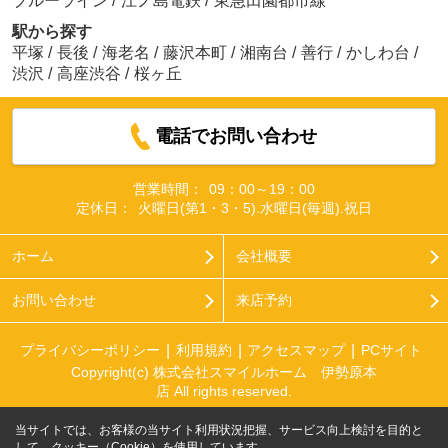
ブルーライン
/
江ノ島電鉄
/
東急田園都市線
駅から探す
平塚
/
長後
/
海老名
/
藤沢本町
/
湘南台
/
善行
/
かしわ台
/
渋沢
/
高座渋谷
/
桜ヶ丘
電話でお問い合わせ
営業時間：
09：00～19：00
定休日：
火曜日(第1・3・5).水曜日(毎週).祝日
ホーム
会社概要
お問い合わせ
来店予約
プライバシーポリシー
利用規約
アクセスマップ
PCサイト
Copyright(c) 株式会社スマイルホーム 伊勢原本
店 All rights reserved.
当サイトでは、お客様の当サイト利用状況把握、サービス向上検討を目的と
して、クッキー（Cookie）を使用しています。