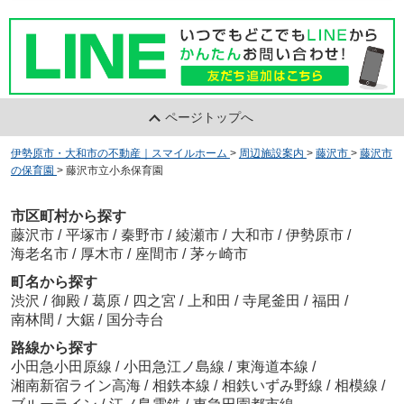
ページトップへ
伊勢原市・大和市の不動産｜スマイルホーム
>
周辺施設案内
>
藤沢市
>
藤沢市
の保育園
>
藤沢市立小糸保育園
市区町村から探す
藤沢市
/
平塚市
/
秦野市
/
綾瀬市
/
大和市
/
伊勢原市
/
海老名市
/
厚木市
/
座間市
/
茅ヶ崎市
町名から探す
渋沢
/
御殿
/
葛原
/
四之宮
/
上和田
/
寺尾釜田
/
福田
/
南林間
/
大鋸
/
国分寺台
路線から探す
小田急小田原線
/
小田急江ノ島線
/
東海道本線
/
湘南新宿ライン高海
/
相鉄本線
/
相鉄いずみ野線
/
相模線
/