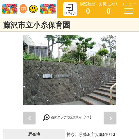
閲覧履歴
お気に入り
メニュー
0
0
藤沢市立小糸保育園
前
次
画像タップで拡大表示【
1
/1】
所在地
神奈川県藤沢市大庭5103-3