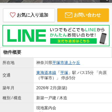
お気に入り追加
お問い合わせ
物件概要
所在地
神奈川県
平塚市
達上ケ丘
東海道本線
「
平塚
」駅 バス15分 「向原
交通
（平塚市）」 停歩5分
築年月
2026年 2月(新築)
種別 / 構造
新築一戸建 / 木造
現地案内会