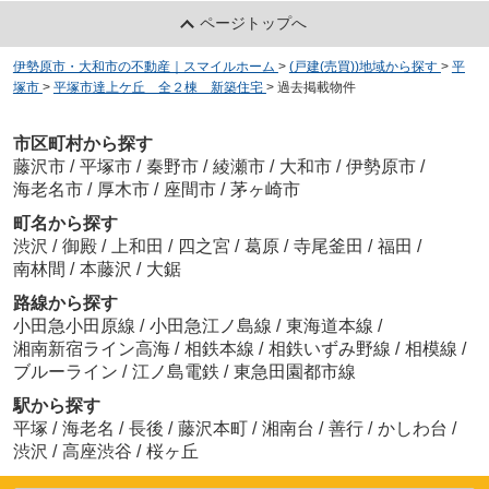
ページトップへ
伊勢原市・大和市の不動産｜スマイルホーム
>
(戸建(売買))地域から探す
>
平
塚市
>
平塚市達上ケ丘 全２棟 新築住宅
>
過去掲載物件
市区町村から探す
藤沢市
/
平塚市
/
秦野市
/
綾瀬市
/
大和市
/
伊勢原市
/
海老名市
/
厚木市
/
座間市
/
茅ヶ崎市
町名から探す
渋沢
/
御殿
/
上和田
/
四之宮
/
葛原
/
寺尾釜田
/
福田
/
南林間
/
本藤沢
/
大鋸
路線から探す
小田急小田原線
/
小田急江ノ島線
/
東海道本線
/
湘南新宿ライン高海
/
相鉄本線
/
相鉄いずみ野線
/
相模線
/
ブルーライン
/
江ノ島電鉄
/
東急田園都市線
駅から探す
平塚
/
海老名
/
長後
/
藤沢本町
/
湘南台
/
善行
/
かしわ台
/
渋沢
/
高座渋谷
/
桜ヶ丘