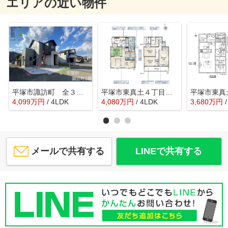
エリアの近い物件
平塚市諏訪町 全３棟 新築住宅
平塚市東真土４丁目 全４棟 新築住宅
4,099
万
円
/ 4LDK
4,080
万
円
/ 4LDK
3,680
万
円
メールで共有する
LINEで共有する