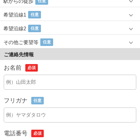
駅からの徒歩
任意
希望沿線1
任意
希望沿線2
任意
その他ご要望等
任意
ご連絡先情報
お名前
必須
フリガナ
任意
電話番号
必須