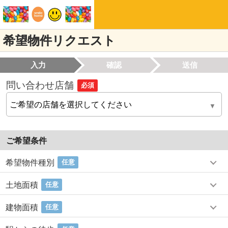
希望物件リクエスト
入力
確認
送信
問い合わせ店舗
必須
ご希望条件
希望物件種別
任意
土地面積
任意
建物面積
任意