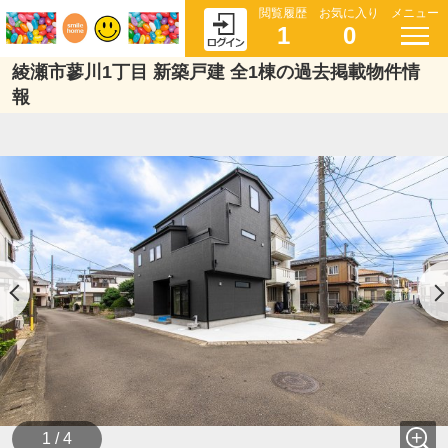
閲覧履歴
お気に入り
メニュー
1
0
綾瀬市蓼川1丁目 新築戸建 全1棟の過去掲載物件情
報
1 / 4