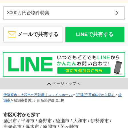
3000万円台物件特集
メールで共有する
LINEで共有する
ページトップへ
伊勢原市・大和市の不動産｜スマイルホーム
>
(戸建(売買))地域から探す
>
綾
瀬市
>
綾瀬市蓼川1丁目 新築戸建 全1棟
市区町村から探す
藤沢市
/
平塚市
/
秦野市
/
綾瀬市
/
大和市
/
伊勢原市
/
海老名市
/
厚木市
/
座間市
/
茅ヶ崎市