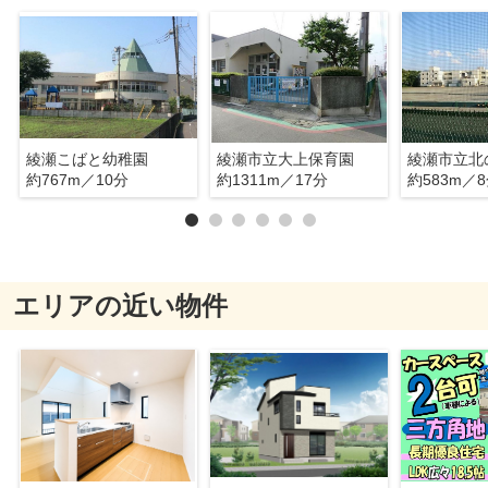
綾瀬こばと幼稚園
綾瀬市立大上保育園
綾瀬市立北
約767m／10分
約1311m／17分
約583m／
エリアの近い物件