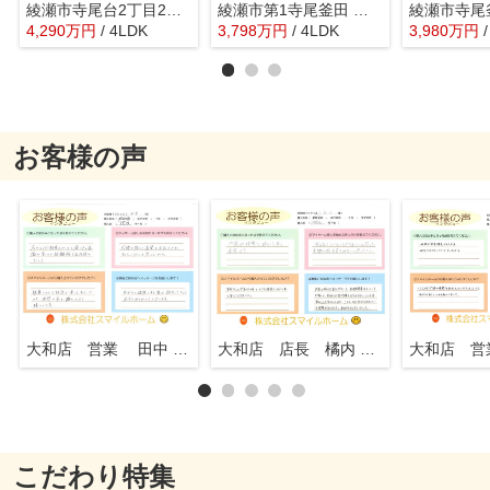
綾瀬市寺尾台2丁目2期 新築戸建 全1棟
綾瀬市第1寺尾釜田 新築戸建 全7棟
4,290
万
円
/ 4LDK
3,798
万
円
/ 4LDK
3,980
万
円
お客様の声
大和店 営業 田中 知行
大和店 店長 橘内 英一
こだわり特集