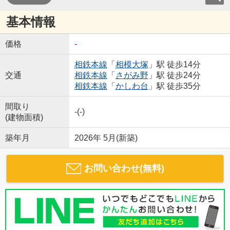
基本情報
価格
-
相鉄本線
「
相模大塚
」駅 徒歩14分
交通
相鉄本線
「
さがみ野
」駅 徒歩24分
相鉄本線
「
かしわ台
」駅 徒歩35分
間取り
-(-)
(建物面積)
築年月
2026年 5月(新築)
お問い合わせ(無料)