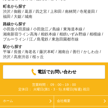
町名から探す
渋沢
/
御殿
/
葛原
/
四之宮
/
上和田
/
南林間
/
寺尾釜田
/
福田
/
大鋸
/
城南
路線から探す
小田急小田原線
/
小田急江ノ島線
/
東海道本線
/
湘南新宿ライン高海
/
相鉄本線
/
相鉄いずみ野線
/
相模線
/
ブルーライン
/
江ノ島電鉄
/
東急田園都市線
駅から探す
平塚
/
長後
/
海老名
/
藤沢本町
/
湘南台
/
善行
/
かしわ台
/
渋沢
/
高座渋谷
/
桜ヶ丘
電話でお問い合わせ
営業時間：
09：00～19：00
定休日：
火曜日(第1・3・5).水曜日(毎週).祝日
ホーム
会社概要