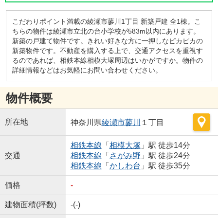
こだわりポイント満載の綾瀬市蓼川1丁目 新築戸建 全1棟。こ
ちらの物件は綾瀬市立北の台小学校が583m以内にあります。
新築の戸建て物件です。きれい好きな方に一押しなピカピカの
新築物件です。不動産を購入する上で、交通アクセスを重視す
るのであれば、相鉄本線相模大塚周辺はいかがですか。物件の
詳細情報などはお気軽にお問い合わせください。
物件概要
所在地
神奈川県
綾瀬市
蓼川
１丁目
相鉄本線
「
相模大塚
」駅 徒歩14分
交通
相鉄本線
「
さがみ野
」駅 徒歩24分
相鉄本線
「
かしわ台
」駅 徒歩35分
価格
-
建物面積(坪数)
-(-)