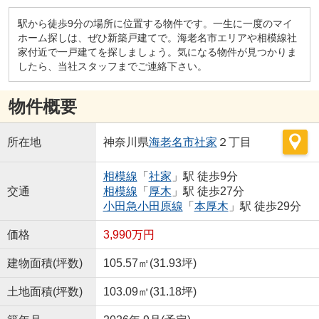
駅から徒歩9分の場所に位置する物件です。一生に一度のマイ
ホーム探しは、ぜひ新築戸建てで。海老名市エリアや相模線社
家付近で一戸建てを探しましょう。気になる物件が見つかりま
したら、当社スタッフまでご連絡下さい。
物件概要
所在地
神奈川県
海老名市
社家
２丁目
相模線
「
社家
」駅 徒歩9分
交通
相模線
「
厚木
」駅 徒歩27分
小田急小田原線
「
本厚木
」駅 徒歩29分
価格
3,990万円
建物面積(坪数)
105.57㎡(31.93坪)
土地面積(坪数)
103.09㎡(31.18坪)