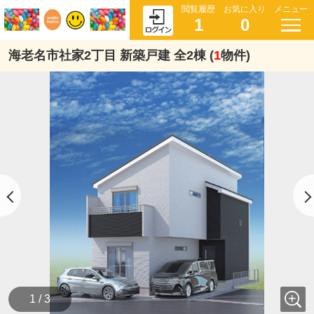
閲覧履歴
お気に入り
メニュー
1
0
海老名市社家2丁目 新築戸建 全2棟 (
1
物件)
1 / 3