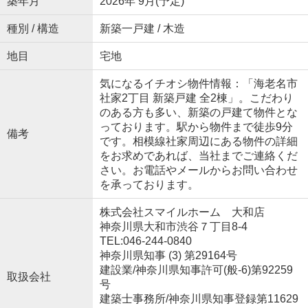
築年月
2026年 9月(予定)
種別 / 構造
新築一戸建 / 木造
地目
宅地
気になるイチオシ物件情報：「海老名市
社家2丁目 新築戸建 全2棟」。こだわり
のある方も多い、新築の戸建て物件とな
っております。駅から物件まで徒歩9分
備考
です。相模線社家周辺にある物件の詳細
をお求めであれば、当社までご連絡くだ
さい。お電話やメールからお問い合わせ
を承っております。
株式会社スマイルホーム 大和店
神奈川県大和市渋谷７丁目8-4
TEL:046-244-0840
神奈川県知事 (3) 第29164号
建設業/神奈川県知事許可(般-6)第92259
取扱会社
号
建築士事務所/神奈川県知事登録第11629