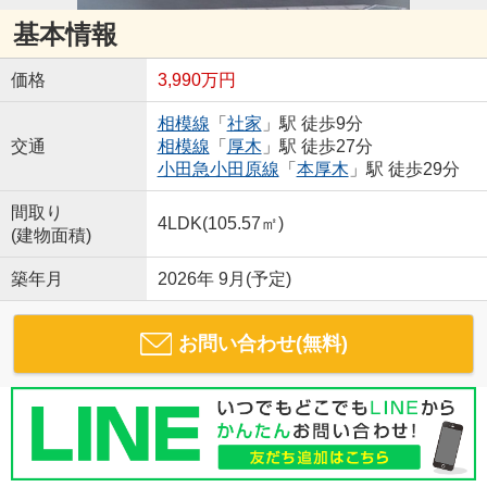
基本情報
価格
3,990万円
相模線
「
社家
」駅 徒歩9分
交通
相模線
「
厚木
」駅 徒歩27分
小田急小田原線
「
本厚木
」駅 徒歩29分
間取り
4LDK(105.57㎡)
(建物面積)
築年月
2026年 9月(予定)
お問い合わせ(無料)