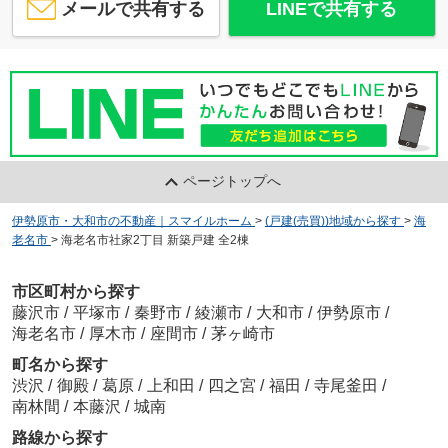
メールで共有する
LINEで共有する
ページトップへ
伊勢原市・大和市の不動産｜スマイルホーム
>
(戸建(売買))地域から探す
>
海
老名市
>
海老名市社家2丁目 新築戸建 全2棟
市区町村から探す
藤沢市
/
平塚市
/
秦野市
/
綾瀬市
/
大和市
/
伊勢原市
/
海老名市
/
厚木市
/
座間市
/
茅ヶ崎市
町名から探す
渋沢
/
御殿
/
葛原
/
上和田
/
四之宮
/
福田
/
寺尾釜田
/
南林間
/
本藤沢
/
城南
路線から探す