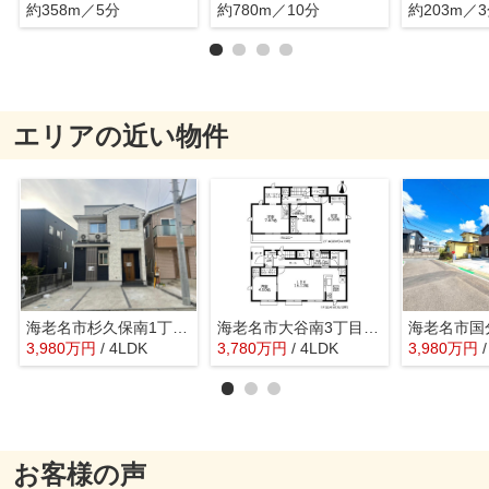
約358m／5分
約780m／10分
約203m／
エリアの近い物件
海老名市杉久保南1丁目 中古戸建 全1棟
海老名市大谷南3丁目2期 新築戸建 全1棟
3,980
万
円
/ 4LDK
3,780
万
円
/ 4LDK
3,980
万
円
お客様の声