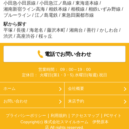
小田急小田原線
/
小田急江ノ島線
/
東海道本線
/
湘南新宿ライン高海
/
相鉄本線
/
相模線
/
相鉄いずみ野線
/
ブルーライン
/
江ノ島電鉄
/
東急田園都市線
駅から探す
平塚
/
長後
/
海老名
/
藤沢本町
/
湘南台
/
善行
/
かしわ台
/
渋沢
/
高座渋谷
/
桜ヶ丘
電話でお問い合わせ
営業時間：
09：00～19：00
定休日：
火曜日(第1・3・5).水曜日(毎週).祝日
ホーム
会社概要
お問い合わせ
来店予約
プライバシーポリシー
利用規約
アクセスマップ
PCサイト
Copyright(c) 株式会社スマイルホーム 伊勢原本
店 All rights reserved.