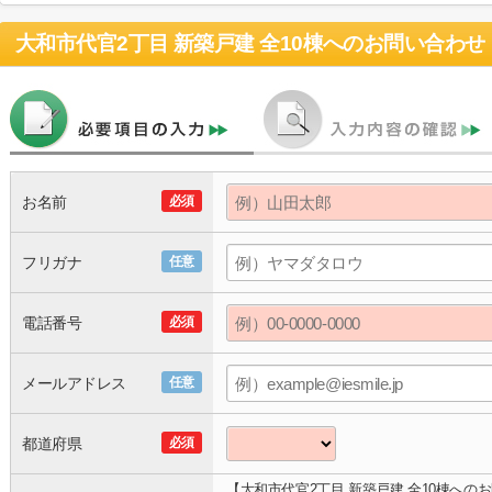
大和市代官2丁目 新築戸建 全10棟
へのお問い合わせ
お名前
必須
フリガナ
任意
電話番号
必須
メールアドレス
任意
都道府県
必須
【大和市代官2丁目 新築戸建 全10棟への