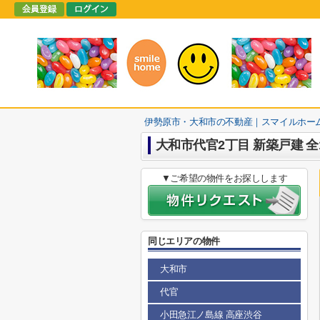
伊勢原市・大和市の不動産｜スマイルホー
大和市代官2丁目 新築戸建 全
▼ご希望の物件をお探しします
同じエリアの物件
大和市
代官
小田急江ノ島線 高座渋谷