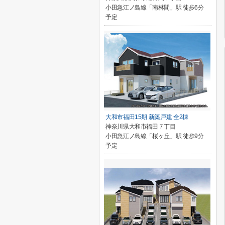
小田急江ノ島線「南林間」駅 徒歩6分
予定
大和市福田15期 新築戸建 全2棟
神奈川県大和市福田７丁目
小田急江ノ島線「桜ヶ丘」駅 徒歩9分
予定