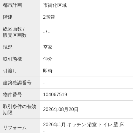
都市計画
市街化区域
階建
2階建
総区画数 /
- / -
販売区画数
現況
空家
取引態様
仲介
引渡し
即時
建築確認番号
-
物件番号
104067519
取引条件の有効
2026年08月20日
期限
2026年1月 キッチン 浴室 トイレ 壁 床
リフォーム
-