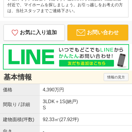
付近で、マイホームを探しましょう。お引っ越しをお考えの方
は、当社スタッフまでご連絡下さい。
◆お住み替えなどで、ご売却をご検討されているお
客様へ
仲介による売却はもちろん、ご近所に知られたくな
い、急いで売却したいときには高額査定で買取して
お気に入り追加
お問い合わせ
おります。
地元ならではの情報とフットワークの良さで、全力
でお客様のお手伝いをさせて頂きます。
不動産のことなら【スマイルホーム大和店】までお
気軽にお問い合わせください。
皆様にお会いできるのを楽しみにしております。
基本情報
情報の見方
価格
4,390万円
3LDK＋1S(納戸)
間取り / 詳細
S
建物面積(坪数)
92.33㎡(27.92坪)
向き
-