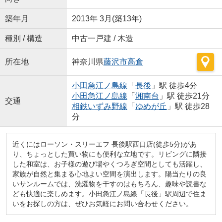
築年月
2013年 3月(築13年)
種別 / 構造
中古一戸建 / 木造
所在地
神奈川県
藤沢市
高倉
小田急江ノ島線
「
長後
」駅 徒歩4分
小田急江ノ島線
「
湘南台
」駅 徒歩21分
交通
相鉄いずみ野線
「
ゆめが丘
」駅 徒歩28
分
近くにはローソン・スリーエフ 長後駅西口店(徒歩5分)があ
り、ちょっとした買い物にも便利な立地です。リビングに隣接
した和室は、お子様の遊び場やくつろぎ空間としても活躍し、
家族が自然と集まる心地よい空間を演出します。陽当たりの良
いサンルームでは、洗濯物を干すのはもちろん、趣味や読書な
ども快適に楽しめます。小田急江ノ島線「長後」駅周辺で住ま
いをお探しの方は、ぜひお気軽にお問い合わせください。