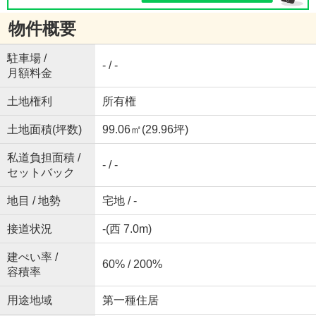
物件概要
駐車場 /
- / -
月額料金
土地権利
所有権
土地面積(坪数)
99.06㎡(29.96坪)
私道負担面積 /
- / -
セットバック
地目 / 地勢
宅地 / -
接道状況
-(西 7.0m)
建ぺい率 /
60% / 200%
容積率
用途地域
第一種住居