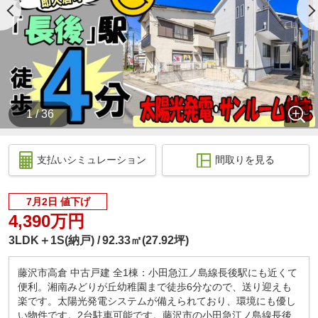
◆お客様駐車場
お車でお越しのお客様には専用駐車場がございま
す。
お気軽にご利用ください。(店舗前、2台分あります)
◆お客様送迎サービス
お車をお持ちで無いお客様、お子様がまだ小さいお
客様でも安心して物件をご見学できる無料送迎サー
1 / 36
ビスをご用意しております。
物件のご見学後もご自宅やお客様のご指定場所まで
お送りできますので、お気軽にお申し付けください
支払いシミュレーション
間取りを見る
ませ。
◆住宅ローンが組めるかお悩みのお客様へ
7月2日 値下げ
今の時代、住宅ローン審査条件は一昔前に比べて大
分緩和されております。
4,390万円
雇用形態に関係なく住宅ローンは組めます。車のロ
3LDK＋1S(納戸)
92.33㎡(27.92坪)
ーンや多目的ローンが残っていても大丈夫です。
自己資金が無くても諸費用やオプション工事も住宅
藤沢市高倉 中古戸建 全1棟：小田急江ノ島線長後駅にも近くて
ローンに組み込めます。
便利。湘南みどりが丘幼稚園まで徒歩6分なので、送り迎えも
住宅ローンには自信があります。転職したばかり、
楽です。太陽光発電システムが備えられており、環境にも優し
お借入があるなど不安をお持ちのお客様、当社にお
い物件です。2台駐車可能です。藤沢市の小田急江ノ島線長後
任せください。