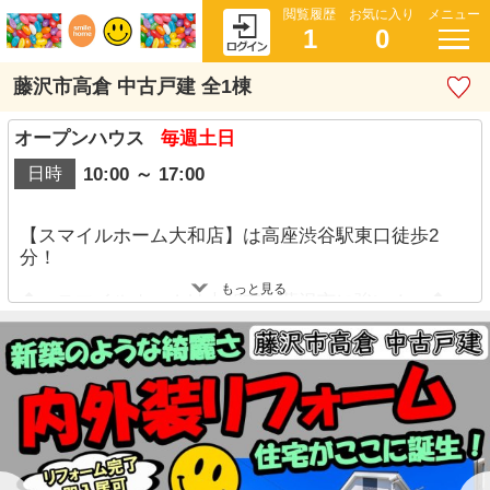
閲覧履歴
お気に入り
メニュー
1
0
藤沢市高倉 中古戸建 全1棟
オープンハウス
毎週土日
10:00 ～ 17:00
日時
【スマイルホーム大和店】は高座渋谷駅東口徒歩2
分！
もっと見る
◆～スマイルホームは大和市・藤沢市に強い！～◆
大和市・藤沢市に重点を置き営業している「スマイ
ルホーム大和店」だからこそ他社には無い物件情報
を多数取り扱っております。
お客様のお探しエリアが、大和市・藤沢市であれば
他社に無く、インターネットや広告にも掲載されて
いない情報をご紹介させて頂きます。