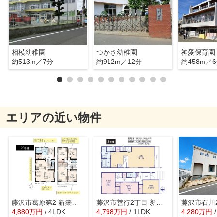
相模幼稚園
つかさ幼稚園
神愛保育園
約513m／7分
約912m／12分
約458m／
エリアの近い物件
藤沢市葛原第2 新築戸建 全12棟
藤沢市善行2丁目 新築戸建 全3棟
4,880
万
円
/ 4LDK
4,798
万
円
/ 1LDK
4,280
万
円