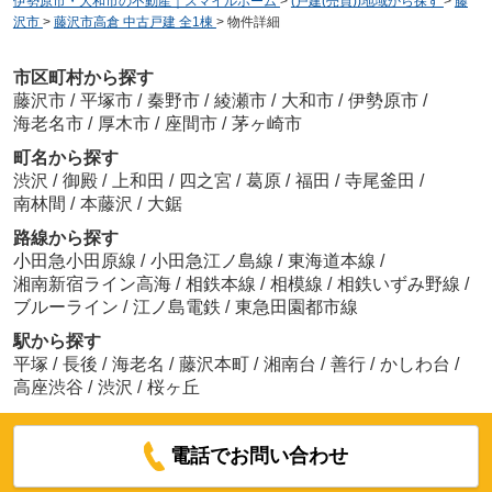
伊勢原市・大和市の不動産｜スマイルホーム
>
(戸建(売買))地域から探す
>
藤
沢市
>
藤沢市高倉 中古戸建 全1棟
>
物件詳細
市区町村から探す
藤沢市
/
平塚市
/
秦野市
/
綾瀬市
/
大和市
/
伊勢原市
/
海老名市
/
厚木市
/
座間市
/
茅ヶ崎市
町名から探す
渋沢
/
御殿
/
上和田
/
四之宮
/
葛原
/
福田
/
寺尾釜田
/
南林間
/
本藤沢
/
大鋸
路線から探す
小田急小田原線
/
小田急江ノ島線
/
東海道本線
/
湘南新宿ライン高海
/
相鉄本線
/
相模線
/
相鉄いずみ野線
/
ブルーライン
/
江ノ島電鉄
/
東急田園都市線
駅から探す
平塚
/
長後
/
海老名
/
藤沢本町
/
湘南台
/
善行
/
かしわ台
/
高座渋谷
/
渋沢
/
桜ヶ丘
電話でお問い合わせ