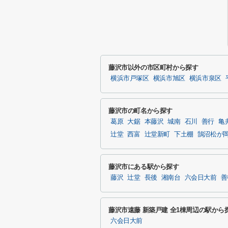
藤沢市以外の市区町村から探す
横浜市戸塚区
横浜市旭区
横浜市泉区
藤沢市の町名から探す
葛原
大鋸
本藤沢
城南
石川
善行
亀
辻堂
西富
辻堂新町
下土棚
鵠沼松が
藤沢市にある駅から探す
藤沢
辻堂
長後
湘南台
六会日大前
善
藤沢市遠藤 新築戸建 全1棟周辺の駅から
六会日大前