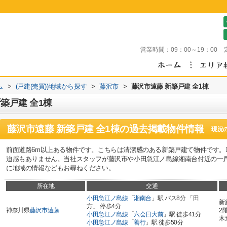
営業時間：
09：00～19：00
ム
>
(戸建(売買))地域から探す
>
藤沢市
>
藤沢市遠藤 新築戸建 全1棟
築戸建 全1棟
藤沢市遠藤 新築戸建 全1棟
の過去掲載物件情報
現況
前面道路6m以上ある物件です。こちらは清潔感のある新築戸建て物件です。
迫感もありません。当社スタッフが藤沢市や小田急江ノ島線湘南台付近の一
に地域の情報などもお尋ねください。
所在地
交通
小田急江ノ島線
「
湘南台
」駅 バス8分 「田
新
方」 停歩4分
神奈川県
藤沢市
遠藤
2
小田急江ノ島線
「
六会日大前
」駅 徒歩41分
木
小田急江ノ島線
「
善行
」駅 徒歩50分