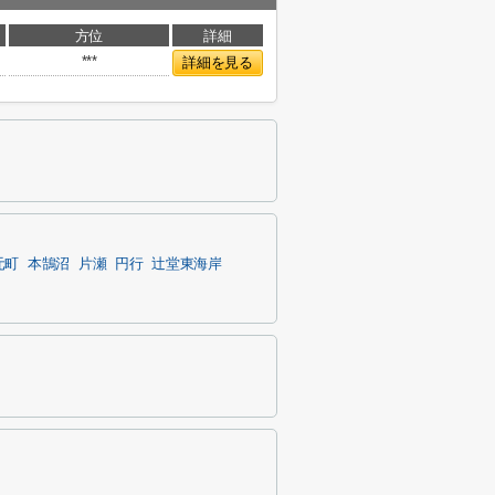
方位
詳細
***
詳細を見る
元町
本鵠沼
片瀬
円行
辻堂東海岸