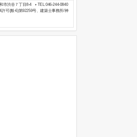
和市渋谷７丁目8-4
TEL:046-244-0840
事許可(般-6)第92259号、建築士事務所/神