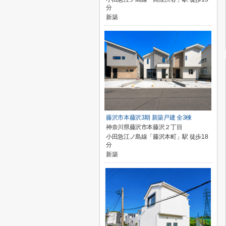
分
新築
藤沢市本藤沢3期 新築戸建 全3棟
神奈川県藤沢市本藤沢２丁目
小田急江ノ島線「藤沢本町」駅 徒歩18
分
新築