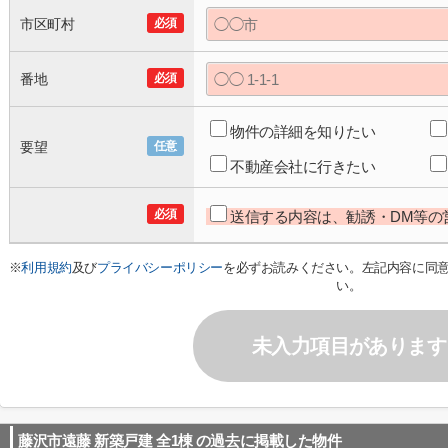
市区町村
必須
番地
必須
物件の詳細を知りたい
要望
任意
不動産会社に行きたい
必須
送信する内容は、勧誘・DM等の
※
利用規約
及び
プライバシーポリシー
を必ずお読みください。左記内容に同
い。
未入力項目があります
藤沢市遠藤 新築戸建 全1棟
の過去に掲載した物件