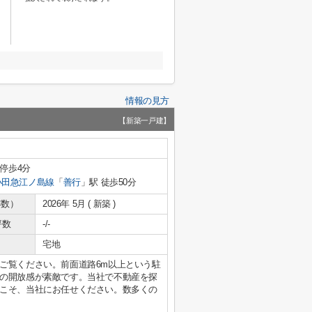
情報の見方
【新築一戸建】
 停歩4分
小田急江ノ島線
「
善行
」駅 徒歩50分
年数）
2026年 5月 ( 新築 )
坪数
-/-
宅地
ご覧ください。前面道路6m以上という駐
の開放感が素敵です。当社で不動産を探
こそ、当社にお任せください。数多くの