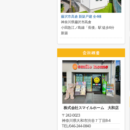
藤沢市高倉 新築戸建 全4棟
神奈川県藤沢市高倉
小田急江ノ島線「長後」駅 徒歩6分
新築
株式会社スマイルホーム 大和店
〒242-0023
神奈川県大和市渋谷７丁目8-4
TEL/046-244-0840