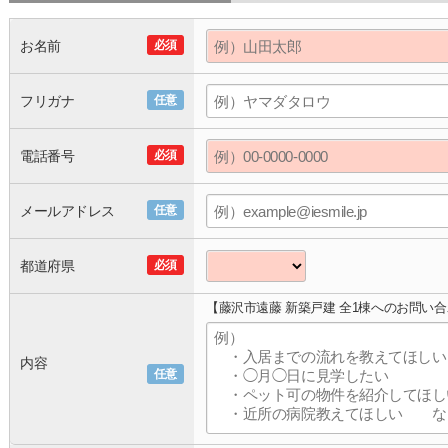
お名前
必須
フリガナ
任意
電話番号
必須
メールアドレス
任意
都道府県
必須
【藤沢市遠藤 新築戸建 全1棟へのお問い
内容
任意