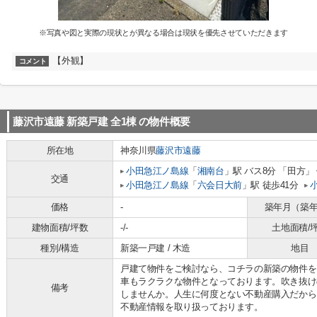
※写真や図と実際の現状とが異なる場合は現状を優先させていただきます
【外観】
コメント
藤沢市遠藤 新築戸建 全1棟
の物件概要
所在地
神奈川県
藤沢市
遠藤
小田急江ノ島線
「
湘南台
」駅 バス8分 「田方」
交通
小田急江ノ島線
「
六会日大前
」駅 徒歩41分
価格
-
築年月（築
建物面積/坪数
-/-
土地面積/
種別/構造
新築一戸建 / 木造
地目
戸建て物件をご検討なら、コチラの新築の物件を
車もラクラクな物件となっております。吹き抜け
備考
しませんか。人生に何度とない不動産購入だから
不動産情報を取り扱っております。