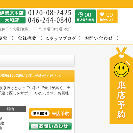
00
00
定休日：
火曜日(第1・3・5).水曜日(毎週).祝日
の確認はお気軽にお問い合わせください。
吹き抜けとなっているので天井が高く、圧
戸建て探しをサポートいたします。お気軽
建物
築
階建
造