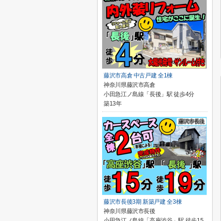
藤沢市高倉 中古戸建 全1棟
神奈川県藤沢市高倉
小田急江ノ島線「長後」駅 徒歩4分
築13年
藤沢市長後3期 新築戸建 全3棟
神奈川県藤沢市長後
小田急江ノ島線「高座渋谷」駅 徒歩15