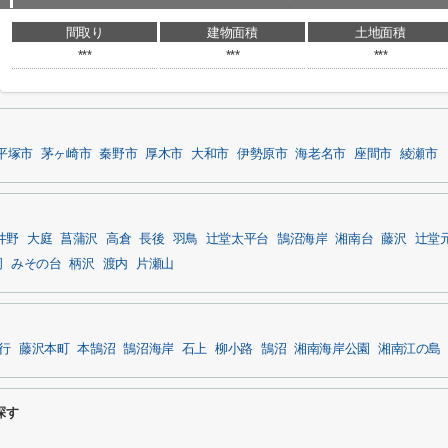
間取り
建物面積
土地面積
***
***
***
平塚市
茅ヶ崎市
秦野市
厚木市
大和市
伊勢原市
海老名市
座間市
綾瀬市
井野
大庭
菖蒲沢
高倉
長後
羽鳥
辻堂太平台
鵠沼海岸
湘南台
藤沢
辻堂
岡
みその台
柄沢
渡内
片瀬山
行
藤沢本町
本鵠沼
鵠沼海岸
石上
柳小路
鵠沼
湘南海岸公園
湘南江の島
探す