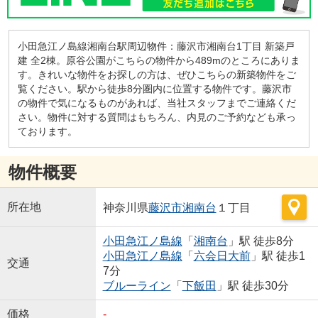
小田急江ノ島線湘南台駅周辺物件：藤沢市湘南台1丁目 新築戸
建 全2棟。原谷公園がこちらの物件から489mのところにありま
す。きれいな物件をお探しの方は、ぜひこちらの新築物件をご
覧ください。駅から徒歩8分圏内に位置する物件です。藤沢市
の物件で気になるものがあれば、当社スタッフまでご連絡くだ
さい。物件に対する質問はもちろん、内見のご予約なども承っ
ております。
物件概要
所在地
神奈川県
藤沢市
湘南台
１丁目
小田急江ノ島線
「
湘南台
」駅 徒歩8分
小田急江ノ島線
「
六会日大前
」駅 徒歩1
交通
7分
ブルーライン
「
下飯田
」駅 徒歩30分
価格
-