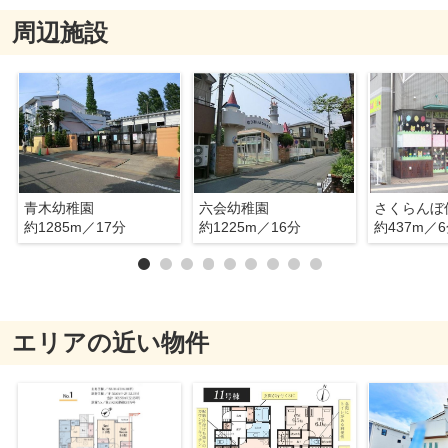
周辺施設
青木幼稚園
六会幼稚園
さくらんぼ
約1285m／17分
約1225m／16分
約437m／
エリアの近い物件