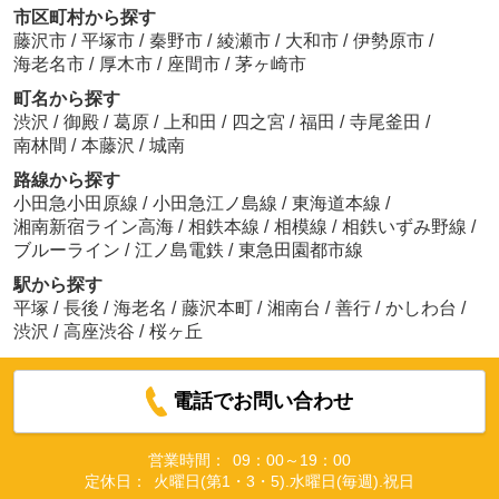
市区町村から探す
藤沢市
/
平塚市
/
秦野市
/
綾瀬市
/
大和市
/
伊勢原市
/
海老名市
/
厚木市
/
座間市
/
茅ヶ崎市
町名から探す
渋沢
/
御殿
/
葛原
/
上和田
/
四之宮
/
福田
/
寺尾釜田
/
南林間
/
本藤沢
/
城南
路線から探す
小田急小田原線
/
小田急江ノ島線
/
東海道本線
/
湘南新宿ライン高海
/
相鉄本線
/
相模線
/
相鉄いずみ野線
/
ブルーライン
/
江ノ島電鉄
/
東急田園都市線
駅から探す
平塚
/
長後
/
海老名
/
藤沢本町
/
湘南台
/
善行
/
かしわ台
/
渋沢
/
高座渋谷
/
桜ヶ丘
電話でお問い合わせ
営業時間：
09：00～19：00
定休日：
火曜日(第1・3・5).水曜日(毎週).祝日