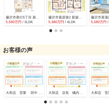
藤沢市善行5丁目 新築戸建 全2棟
藤沢市葛原第2 新築戸建 全12棟
5,590
万
円
/ 3LDK
5,380
万
円
/ 4LDK
5,580
万
円
お客様の声
大和店 営業 田中 知行
大和店 店長 橘内 英一