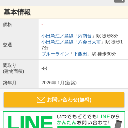
基本情報
価格
-
小田急江ノ島線
「
湘南台
」駅 徒歩8分
小田急江ノ島線
「
六会日大前
」駅 徒歩1
交通
7分
ブルーライン
「
下飯田
」駅 徒歩30分
間取り
-(-)
(建物面積)
築年月
2026年 1月(新築)
お問い合わせ(無料)