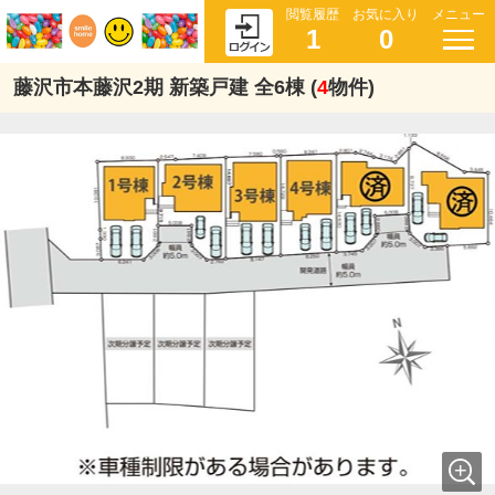
閲覧履歴
お気に入り
メニュー
1
0
藤沢市本藤沢2期 新築戸建 全6棟 (
4
物件)