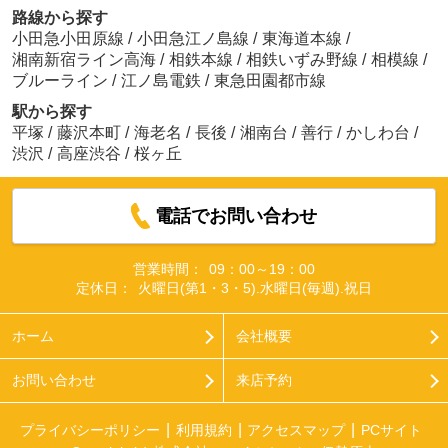
路線から探す
小田急小田原線
/
小田急江ノ島線
/
東海道本線
/
湘南新宿ライン高海
/
相鉄本線
/
相鉄いずみ野線
/
相模線
/
ブルーライン
/
江ノ島電鉄
/
東急田園都市線
駅から探す
平塚
/
藤沢本町
/
海老名
/
長後
/
湘南台
/
善行
/
かしわ台
/
渋沢
/
高座渋谷
/
桜ヶ丘
電話でお問い合わせ
営業時間：
09：00～19：00
定休日：
火曜日(第1・3・5).水曜日(毎週).祝日
ホーム
会社概要
お問い合わせ
来店予約
プライバシーポリシー
利用規約
アクセスマップ
PCサイト