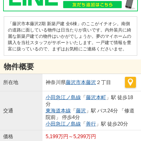
「藤沢市本藤沢2期 新築戸建 全6棟」のここがイチオシ。南側
の道路に面している物件は日当たりが良いです。内外装共に綺
麗な新築戸建ての物件はいかがでしょうか。夢のマイホームの
購入を当社スタッフがサポートいたします。一戸建て情報を豊
富に扱っているので、まずはお気軽にご連絡くださいませ。
物件概要
所在地
神奈川県
藤沢市
本藤沢
２丁目
小田急江ノ島線
「
藤沢本町
」駅 徒歩18
分
交通
東海道本線
「
藤沢
」駅 バス24分 「修道
院前」 停歩4分
小田急江ノ島線
「
善行
」駅 徒歩20分
価格
5,199万円～5,299万円