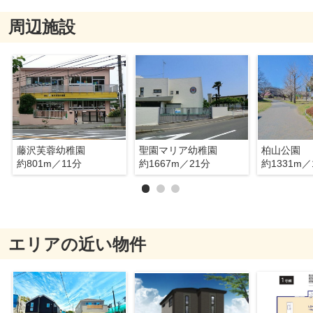
周辺施設
藤沢芙蓉幼稚園
聖園マリア幼稚園
柏山公園
約801m／11分
約1667m／21分
約1331m／
エリアの近い物件