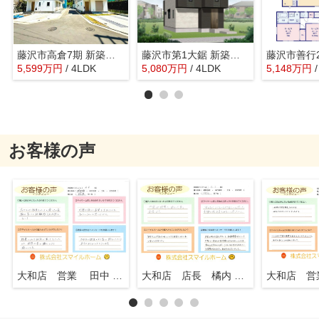
藤沢市高倉7期 新築戸建 全6棟
藤沢市第1大鋸 新築戸建 全1棟
5,599
万
円
/ 4LDK
5,080
万
円
/ 4LDK
5,148
万
円
お客様の声
大和店 営業 田中 知行
大和店 店長 橘内 英一