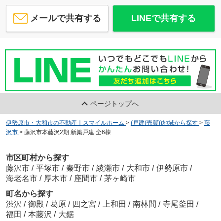
メールで共有する
LINEで共有する
ページトップへ
伊勢原市・大和市の不動産｜スマイルホーム
>
(戸建(売買))地域から探す
>
藤
沢市
>
藤沢市本藤沢2期 新築戸建 全6棟
市区町村から探す
藤沢市
/
平塚市
/
秦野市
/
綾瀬市
/
大和市
/
伊勢原市
/
海老名市
/
厚木市
/
座間市
/
茅ヶ崎市
町名から探す
渋沢
/
御殿
/
葛原
/
四之宮
/
上和田
/
南林間
/
寺尾釜田
/
福田
/
本藤沢
/
大鋸