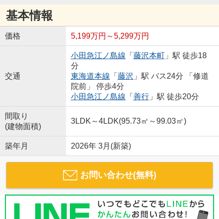
基本情報
価格
5,199万円～5,299万円
小田急江ノ島線
「
藤沢本町
」駅 徒歩18
分
交通
東海道本線
「
藤沢
」駅 バス24分 「修道
院前」 停歩4分
小田急江ノ島線
「
善行
」駅 徒歩20分
間取り
3LDK～4LDK(95.73㎡～99.03㎡)
(建物面積)
築年月
2026年 3月(新築)
お問い合わせ(無料)